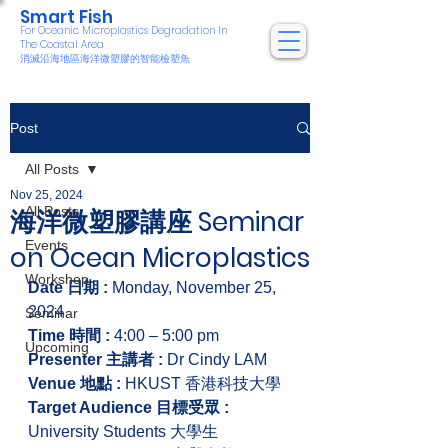
Smart Fish
For Oceanic Microplastics Degradation In
The Coastal Area
消滅沿海地區海洋微塑膠的智能檢塑魚
Post
All Posts
Nov 25, 2024
All Posts
海洋微塑膠講座 Seminar
Events
on Ocean Microplastics
Workshop
Date 日期 :
 Monday, November 25, 
2024
Seminar
Time 時間 : 
4:00 – 5:00 pm
Upcoming
Presenter 主講者 : 
Dr Cindy LAM
Venue 地點 :
 HKUST 香港科技大學
Target Audience 目標受眾 : 
University Students 大學生